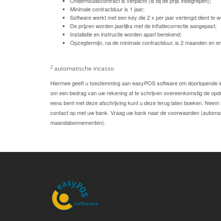
Onderhoudscontract is verplicht (is bij de prijs inbegrepen);
Minimale contractduur is 1 jaar;
Software werkt met een key die 2 x per jaar verlengd dient te 
De prijzen worden jaarlijks met de inflatiecorrectie aangepast;
Installatie en instructie worden apart berekend;
Opzegtermijn, na de minimale contractduur, is 2 maanden en er 
2
automatische incasso
Hiermee geeft u toestemming aan easyPOS software om doorlopende i
om een bedrag van uw rekening af te schrijven overeenkomstig de opdr
eens bent met deze afschrijving kunt u deze terug laten boeken. Neem 
contact op met uw bank. Vraag uw bank naar de voorwaarden (automati
maandabonnementen).