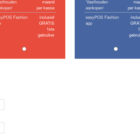
asthouden
maand
‘Vasthouden
ma
nkopen’
per kassa
aankopen’
per ka
syPOS Fashion
inclusief
easyPOS Fashion
inclu
p
GRATIS
app
GRA
1ste
1
gebruiker
gebru