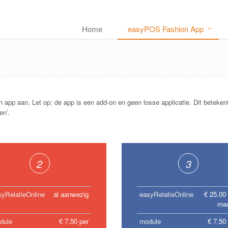
Home
easyPOS Fashion App
 app aan. Let op: de app is een add-on en geen losse applicatie. Dit betekent
en’.
2
3
syRelatieOnline
al aanwezig
easyRelatieOnline
€ 25,00
ma
dule
€ 7,50 per
module
€ 7,50