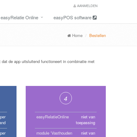
AANMELDEN
easyRelatie Online
easyPOS software
Home
Bestellen
 dat de app uitsluitend functioneert in combinatie met
4
 per
easyRelatieOnline
niet van
and
toepassing
 per
module ‘Vasthouden
niet van