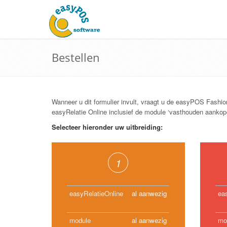
Bestellen
Wanneer u dit formulier invult, vraagt u de easyPOS Fashion
easyRelatie Online inclusief de module ‘vasthouden aankop
Selecteer hieronder uw uitbreiding:
1
easyRelatieOnline
al aanwezig
ea
module
al aanwezig
mo