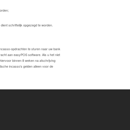
worden;
dient schriftelijk opgezegd te worden.
ncasso-opdrachten te sturen naar uw bank
acht aan easyPOS software. Als u het niet
hiervoor binnen 8 weken na afschrijving
sche incasso’s gelden alleen voor de