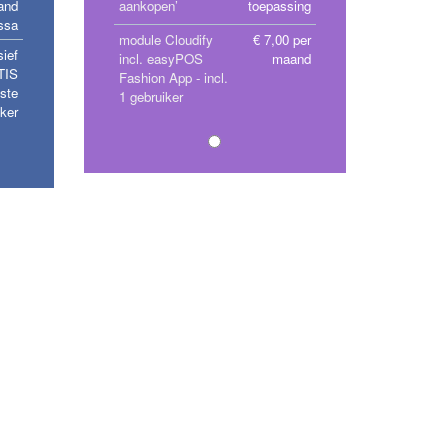
and
aankopen’
toepassing
ssa
module Cloudify
€ 7,00 per
sief
incl. easyPOS
maand
TIS
Fashion App - incl.
ste
1 gebruiker
iker