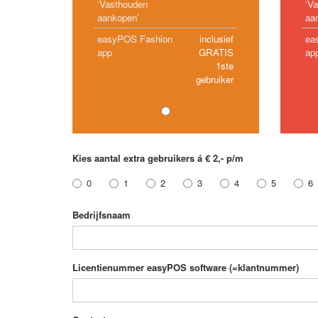
‘Vasthouden
‘V
aankopen’
aa
easyPOS Fashion
inclusief
ea
app
GRATIS
ap
1ste
gebruiker
Kies aantal extra gebruikers á € 2,- p/m
0
1
2
3
4
5
6
Bedrijfsnaam
Licentienummer easyPOS software (=klantnummer)